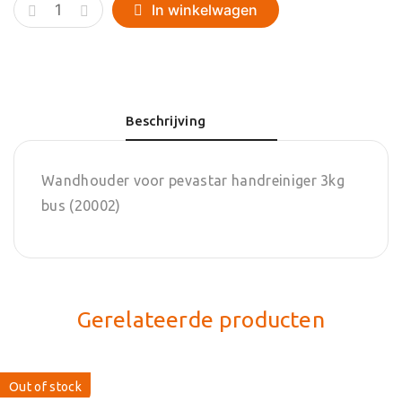
Wandhouder
In winkelwagen
voor
pevastar
handreiniger
3kg
Beschrijving
bus
aantal
Wandhouder voor pevastar handreiniger 3kg
bus (20002)
Gerelateerde producten
Out of stock