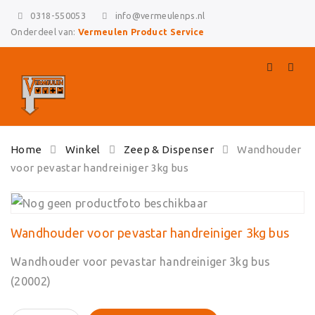
0318-550053
info@vermeulenps.nl
Onderdeel van:
Vermeulen Product Service
Skip
Home
Winkel
Zeep & Dispenser
Wandhouder
to
voor pevastar handreiniger 3kg bus
content
Wandhouder voor pevastar handreiniger 3kg bus
Wandhouder voor pevastar handreiniger 3kg bus
(20002)