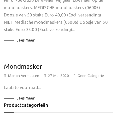
Per 01-06-2020 berekenen wij geen btw meer op de
mondmaskers. MEDISCHE mondmaskers (06005)
Doosje van 50 stuks Euro 40,00 (Excl. verzending)
NIET Medische mondmaskers (06006) Doosje van 50
stuks Euro 35,00 (Excl. verzending)...
Lees meer
Mondmasker
Posted
Marion Vermeulen
27 Mei 2020
Geen Categorie
On
Laatste voorraad...
Lees meer
Productcategorieën