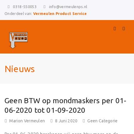
0318-550053
info@vermeulenps.nl
Onderdeel van:
Vermeulen Product Service
Nieuws
Geen BTW op mondmaskers per 01-
Skip
to
06-2020 tot 01-09-2020
content
Posted
Marion Vermeulen
8 Juni 2020
Geen Categorie
On