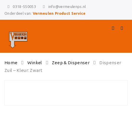
0318-550053
info@vermeulenps.nl
Onderdeel van:
Vermeulen Product Service
Skip
Home
Winkel
Zeep & Dispenser
Dispenser
to
Zuil – Kleur: Zwart
content