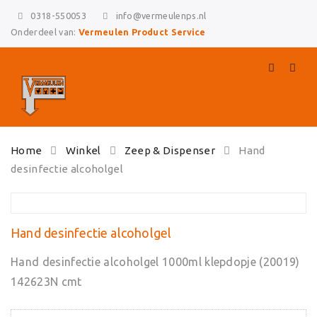
0318-550053
info@vermeulenps.nl
Onderdeel van:
Vermeulen Product Service
Skip
Home
Winkel
Zeep & Dispenser
Hand
to
desinfectie alcoholgel
content
Hand desinfectie alcoholgel
Hand desinfectie alcoholgel 1000ml klepdopje (20019)
142623N cmt