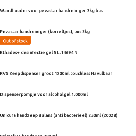
Wandhouder voor pevastar handreiniger 3kg bus
Pevastar handreiniger (korreltjes), bus 3kg
Out of stock
Ethades+ desinfectie gel 5 L.14694 N
RVS Zeepdispenser groot 1200ml touchless Navulbaar
Dispenserpompje voor alcoholgel 1.000ml
Unicura handzeep Balans (anti bacterieel) 250ml (20028)