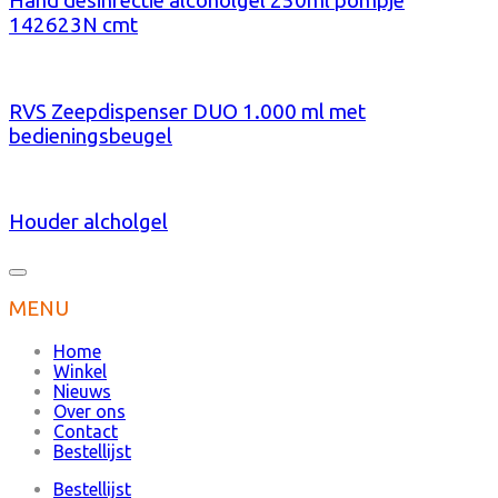
Hand desinfectie alcoholgel 250ml pompje
142623N cmt
RVS Zeepdispenser DUO 1.000 ml met
bedieningsbeugel
Houder alcholgel
MENU
Home
Winkel
Nieuws
Over ons
Contact
Bestellijst
Bestellijst