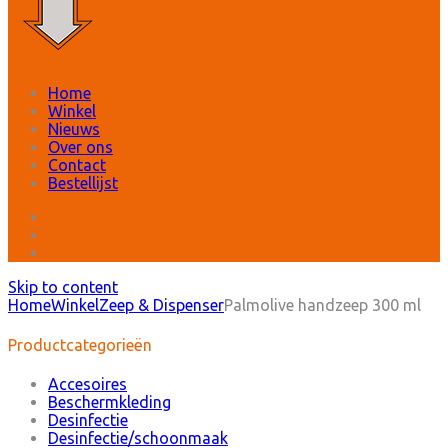
Home
Winkel
Nieuws
Over ons
Contact
Bestellijst
Skip to content
Home
Winkel
Zeep & Dispenser
Palmolive handzeep 300 ml
Productcategorieën
Accesoires
Beschermkleding
Desinfectie
Desinfectie/schoonmaak