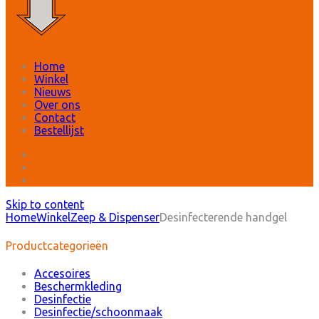
Home
Winkel
Nieuws
Over ons
Contact
Bestellijst
Skip to content
Home
Winkel
Zeep & Dispenser
Desinfecterende handgel
Productcategorieën
Accesoires
Beschermkleding
Desinfectie
Desinfectie/schoonmaak