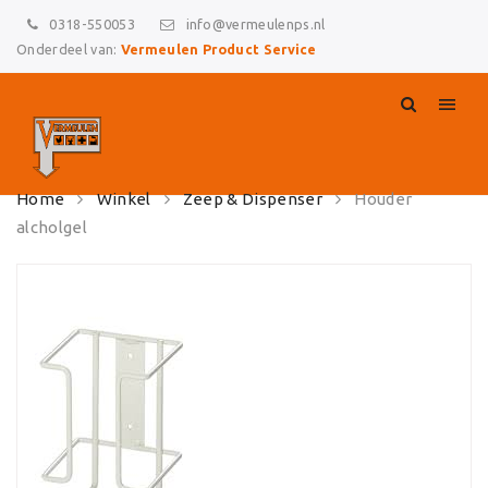
0318-550053
info@vermeulenps.nl
Onderdeel van:
Vermeulen Product Service
Skip
Home
Winkel
Zeep & Dispenser
Houder
to
alcholgel
content