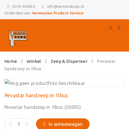
0318-550053
info@vermeulenps.nl
Onderdeel van:
Vermeulen Product Service
Skip
Home
Winkel
Zeep & Dispenser
Pevastar
to
handzeep in 1lbus
content
Pevastar handzeep in 1lbus
Pevastar handzeep in 1lbus (20005)
Pevastar
In winkelwagen