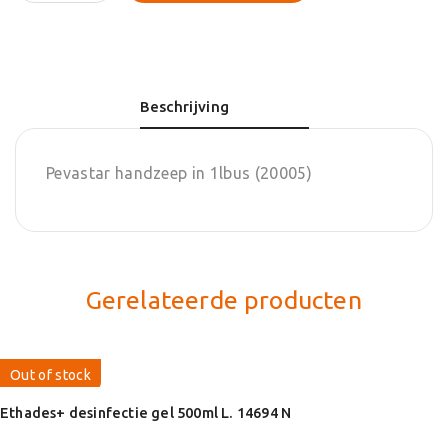
handzeep
in
1lbus
aantal
Beschrijving
Pevastar handzeep in 1lbus (20005)
Gerelateerde producten
Out of stock
Ethades+ desinfectie gel 500ml L. 14694 N