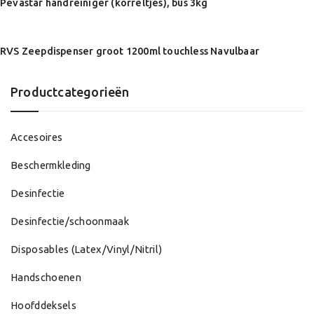
Pevastar handreiniger (korreltjes), bus 3kg
RVS Zeepdispenser groot 1200ml touchless Navulbaar
Productcategorieën
Accesoires
Beschermkleding
Desinfectie
Desinfectie/schoonmaak
Disposables (Latex/Vinyl/Nitril)
Handschoenen
Hoofddeksels