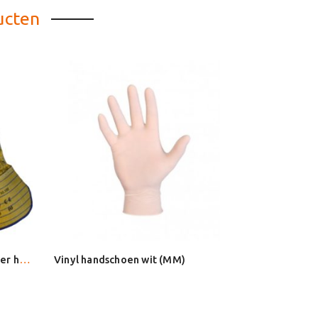
ucten
Werkhandschoen rund/boxleder handschoenen 10.190 met geel/blauw streepdoek en 10 cm kap. mt 10,5
Vinyl handschoen wit (MM)