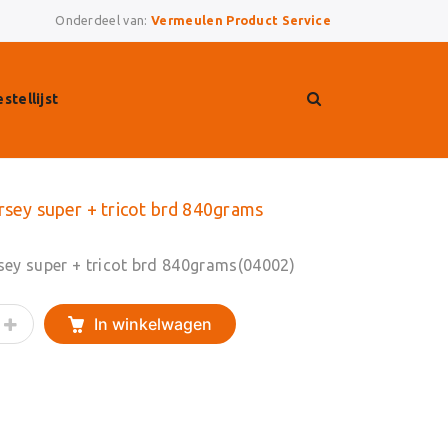
Onderdeel van:
Vermeulen Product Service
stellijst
sey super + tricot brd 840grams
ey super + tricot brd 840grams(04002)
In winkelwagen