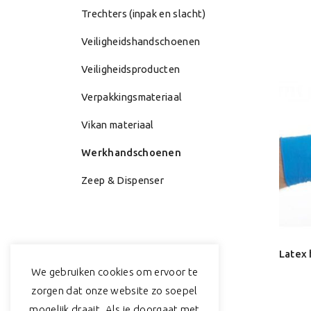
Trechters (inpak en slacht)
Veiligheidshandschoenen
Veiligheidsproducten
Verpakkingsmateriaal
Vikan materiaal
Werkhandschoenen
Zeep & Dispenser
Industriele handschoen, zwart, maat 6-6,5, heavy weight latex, katoen vlok gevoerd
We gebruiken cookies om ervoor te
Latex handschoen (MM) PF – Blauw
zorgen dat onze website zo soepel
mogelijk draait. Als je doorgaat met