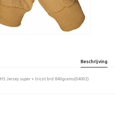
brd
840gram
aantal
Beschrijving
HS Jersey super + tricot brd 840grams(04002)