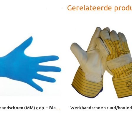
Gerelateerde prod
Latex handschoen (MM) gep. – Blauw mt M