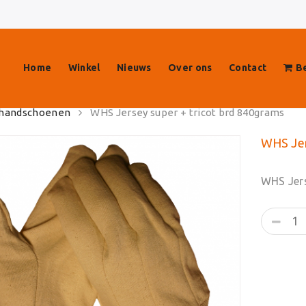
Home
Winkel
Nieuws
Over ons
Contact
Be
handschoenen
WHS Jersey super + tricot brd 840grams
WHS Jer
WHS Jers
WHS
Jersey
super
+
tricot